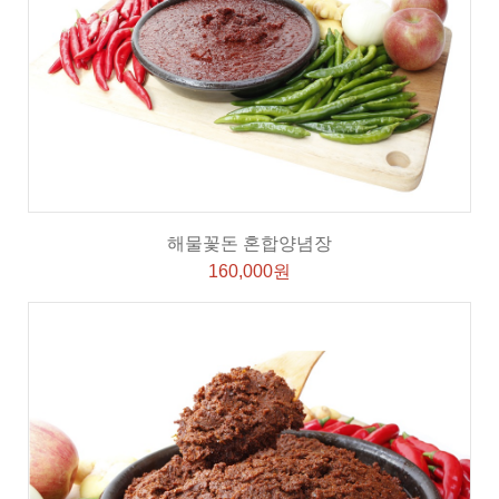
해물꽃돈 혼합양념장
160,000원