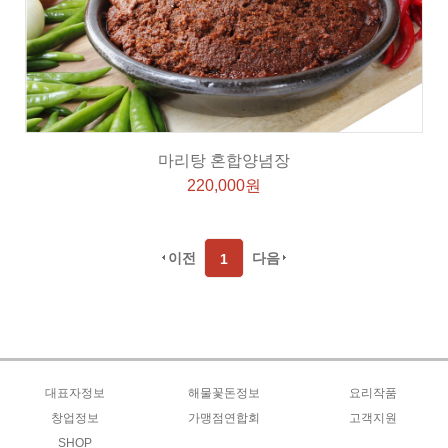
마리탕 혼합양념장
220,000원
이전
다음
1
대표자정보
해물꽃돈정보
요리작품
대표인사말
창업정보
가맹점연합회
전통과역사
요리작품
고객지원
경영경력
SHOP
창업
미래비전
언론방송
추가사리메뉴
창업상담신청