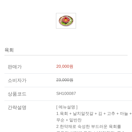
육회
20,000원
판매가
23,000원
소비자가
SH100087
상품코드
[ 메뉴설명 ]
간략설명
1.육회 + 날치알젓갈 + 김 + 고추 + 마늘 +
무순 + 밑반찬
2.한약재로 숙성한 부드러운 육회를