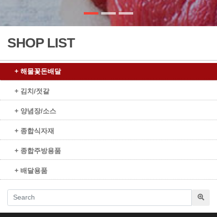
SHOP LIST
+ 해물꽃돈배달
+ 김치/젓갈
+ 양념장/소스
+ 종합식자재
+ 종합주방용품
+ 배달용품