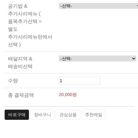
공기밥 &
추가사리메뉴 (
품목추가선택 =
별도
추가사리메뉴란에서
선택 )
배달지역 &
배송비선택
수량
20,000
원
총 결제금액
바로구매
장바구니
관심상품
추천메일