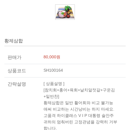
황제삼합
80,000원
판매가
SH100164
상품코드
[ 상품설명 ]
간략설명
[참치회+홍어+육회+날치알젓갈+구운김
+밑반찬]
황제삼합은 일반 활어회와 비교 불가능
애써 비교하는 시간낭비는 하지 마세요.
고품격 하이클래스 V I P 대통령 술안주
귀하의 멈춰버린 고정관념을 강력히 거부
합니다.