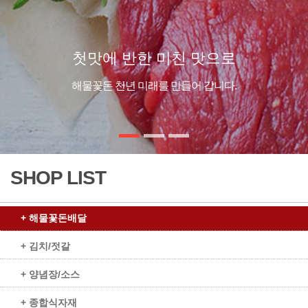
첫맛에 반한 미친 맛으로
해물꽃돈 천년 미래를 만들어 갑니다.
SHOP LIST
+ 해물꽃돈배달
+ 김치/젓갈
+ 양념장/소스
+ 종합식자재