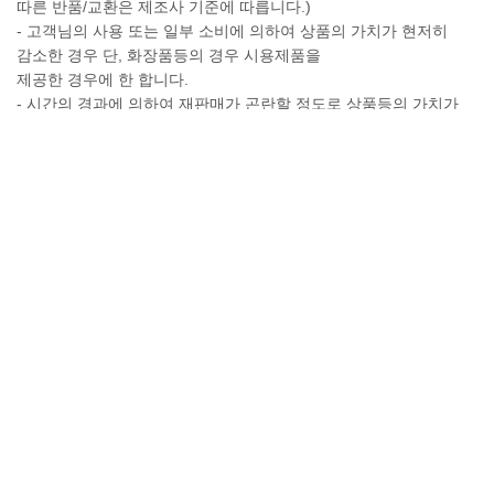
따른 반품/교환은 제조사 기준에 따릅니다.)
- 고객님의 사용 또는 일부 소비에 의하여 상품의 가치가 현저히
감소한 경우 단, 화장품등의 경우 시용제품을
제공한 경우에 한 합니다.
- 시간의 경과에 의하여 재판매가 곤란할 정도로 상품등의 가치가
현저히 감소한 경우
- 복제가 가능한 상품등의 포장을 훼손한 경우
(자세한 내용은 고객만족센터 1:1 E-MAIL상담을 이용해 주시기
바랍니다.)
※ 고객님의 마음이 바뀌어 교환, 반품을 하실 경우 상품반송 비용은
고객님께서 부담하셔야 합니다.
(색상 교환, 사이즈 교환 등 포함)
대표자정보
해물꽃돈정보
요리작품
대표인사말
창업정보
가맹점연합회
전통과역사
요리작품
고객지원
경영경력
SHOP
창업
미래비전
언론방송
추가사리메뉴
창업상담신청
경영이념
창업절차
영업방식
창업영상
질문과답변
요리기술전수
상표등록
전국매장찾기
특별함
공지사항