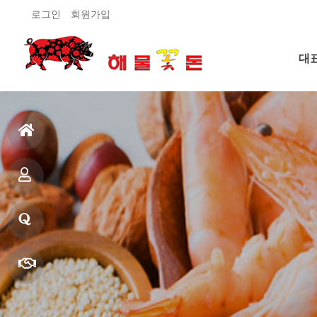
로그인
회원가입
대
대
경
경
상
오
홈
으
제
로
품
질
소
문
빠