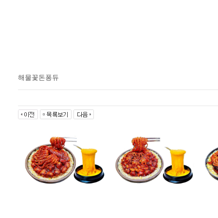
해물꽃돈퐁듀