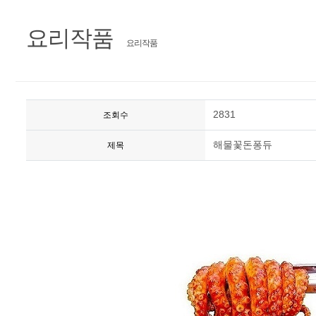
요리작품
요리작품
2831
조회수
해물꽃돈퐁듀
제목