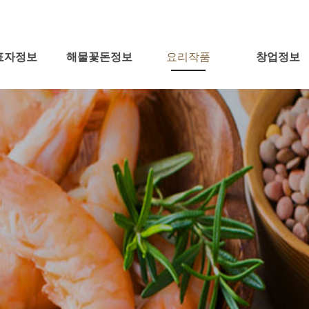
표자정보
해물꽃돈정보
요리작품
창업정보
표인사말
영경력
영이념
표등록
시는길
전통과역사
미래비전
영업방식
영업현장
인테리어
특별함
추가사리메뉴
요리작품
요리기술전수
창업절차
이윤분석
창업비용
창업