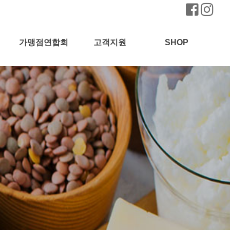
가맹점연합회
고객지원
SHOP
전국매장찾기
언론방송
창업영상
창업상담신청
질문과답변
공지사항