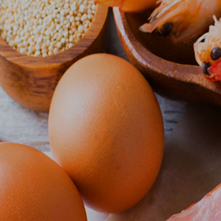
개
과
른
답
상
변
담